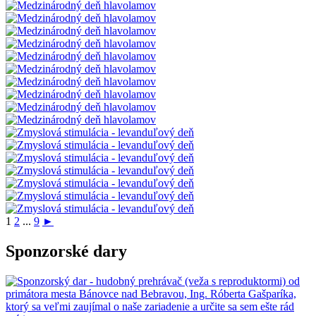
1
2
...
9
►
Sponzorské dary