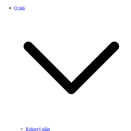
O nás
Krízový plán