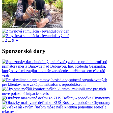
1
2
...
9
►
Sponzorské dary