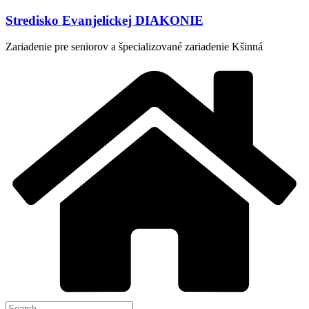
Skip
Stredisko Evanjelickej DIAKONIE
to
content
Zariadenie pre seniorov a špecializované zariadenie Kšinná